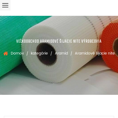
VEĽKOOBCHOD ARAMIDOVÉ ŠIJACIE NITE VÝROBCOVIA
Domov
kategórie
Aramid
Aramidové šijacie nite
/
/
/