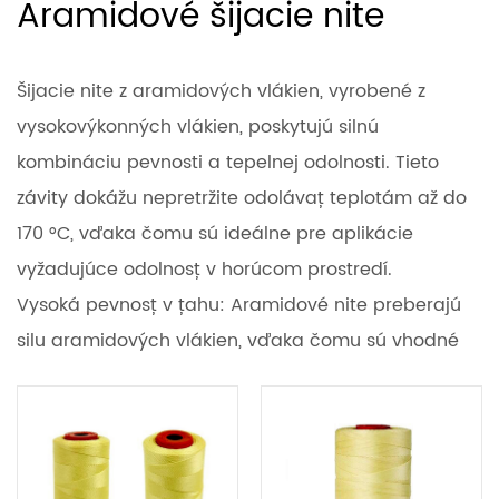
Aramidové šijacie nite
Šijacie nite z aramidových vlákien, vyrobené z
vysokovýkonných vlákien, poskytujú silnú
kombináciu pevnosti a tepelnej odolnosti. Tieto
závity dokážu nepretržite odolávať teplotám až do
170 °C, vďaka čomu sú ideálne pre aplikácie
vyžadujúce odolnosť v horúcom prostredí.
Vysoká pevnosť v ťahu: Aramidové nite preberajú
silu aramidových vlákien, vďaka čomu sú vhodné
na šitie materiálov, ktoré musia vydržať značné
zaťaženie.
Postupná degradácia: Zatiaľ čo prekročenie 170 °C
môže spôsobiť pomalý pokles mechanických