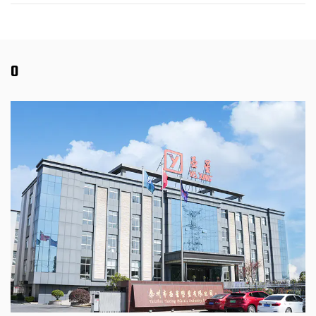
spoliehajú na aramidové vlákna pre svoju odolnosť
v drsnom prostredí.
Tipy:
O
Ak chcete zachovať integritu aramidových nití,
skladujte ich mimo dosahu UV žiarenia v tmavých
obaloch, aby sa zabránilo žltnutiu a potenciálnej
strate pevnosti.
Kontaktujte nás