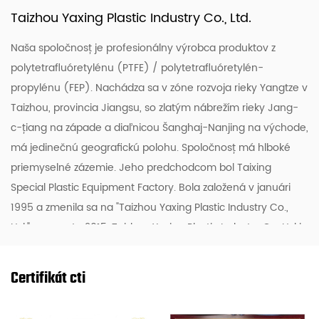
Taizhou Yaxing Plastic Industry Co., Ltd.
Naša spoločnosť je profesionálny výrobca produktov z
polytetrafluóretylénu (PTFE) / polytetrafluóretylén-
propylénu (FEP). Nachádza sa v zóne rozvoja rieky Yangtze v
Taizhou, provincia Jiangsu, so zlatým nábrežím rieky Jang-
c-ťiang na západe a diaľnicou Šanghaj-Nanjing na východe,
má jedinečnú geografickú polohu. Spoločnosť má hlboké
priemyselné zázemie. Jeho predchodcom bol Taixing
Special Plastic Equipment Factory. Bola založená v januári
1995 a zmenila sa na "Taizhou Yaxing Plastic Industry Co.,
Ltd." v auguste 2015. Taizhou Yaxing Plastic Industry Co, Ltd je
Čína
Veľkoobchod Aramidové šijacie nite Výrobcovia
, Je to
najväčší čínsky výrobca organického fluóru (kremíka).. Člen
Certifikát cti
združenia, je to podnik s certifikáciou systému manažérstva
kvality ISO9001. Ľudia z Yaxingu sa zameriavajú na priemysel