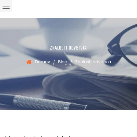
ZNALOSTI ODVETVIA
Domov
Blog
Znalosti odvetvia
/
/