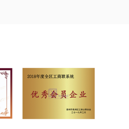
je Čína
Výrobcovia PTFE otvorených sieťových
očnosť má 16 moderných zariadení na poťahovanie
ákien, ako aj dovážané zariadenia, ako sú
anie fólií PTFE a nemecké rapírové stavy so
sú oddaní profesionalite a neúnavne pracujú na
ako sú teflónové (PTFE) ultraširoké a ultra
 permanentné architektonické membrány a
é pásy, Teflónová (PTFE) lepiaca páska a
ď., Vypĺňajúce domáce medzery v mnohých
a Národnú cenu za technologickú transformáciu,
h produkty v provincii Jiangsu atď. a získala
ný technologický podnik, zmluvne dodržujúci a
AA podnik". Prešiel medzinárodnou certifikáciou
začiatku tohto odvetvia, a jeho nezávisle
 a modifikované PTFE permanentné