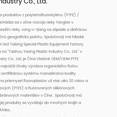
ndustry Co., Ltd.
a produktov z polytetrafluóretylénu (PTFE) /
achádza sa v zóne rozvoja rieky Yangtze v
ábrežím rieky Jang-c-ťiang na západe a diaľnicou
čnú geografickú polohu. Spoločnosť má hlboké
ol Taixing Special Plastic Equipment Factory.
na "Taizhou Yaxing Plastic Industry Co., Ltd." v
try Co., Ltd. je Čína
Vlastné OEM/ODM PTFE
o najväčší čínsky výrobca organického fluóru
s certifikáciou systému manažérstva kvality
na priemysel fluoroplastov už viac ako 20 rokov a
ových (PTFE) a fluórovaných silikónových
bránových materiálov v Číne.. Spoločnosť má
ej produkty sa vyvážajú do mnohých krajín a
frika..