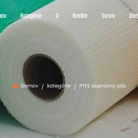
mov
Kategórie
O
Kvalita
Servis
Blo
Domov
kategórie
PTFE dopravný pás
/
/