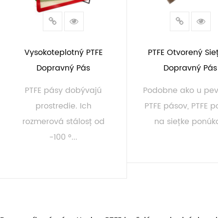
Vysokoteplotný PTFE
PTFE Otvorený Sie
Dopravný Pás
Dopravný Pás
PTFE pásy dobývajú
Podobne ako u pe
prostredie. Ich
PTFE pásov, PTFE p
rozmerová stálosť od
na sieťke ponúka
-100 °...
PREČÍTAJTE SI VIAC
PREČÍTAJTE SI VIAC