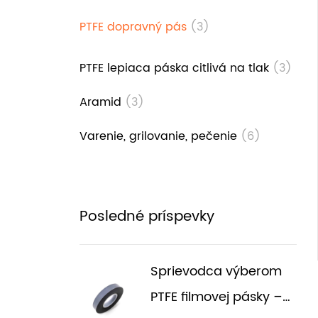
PTFE dopravný pás
(3)
PTFE lepiaca páska citlivá na tlak
(3)
Aramid
(3)
Varenie, grilovanie, pečenie
(6)
Posledné príspevky
Sprievodca výberom
PTFE filmovej pásky –