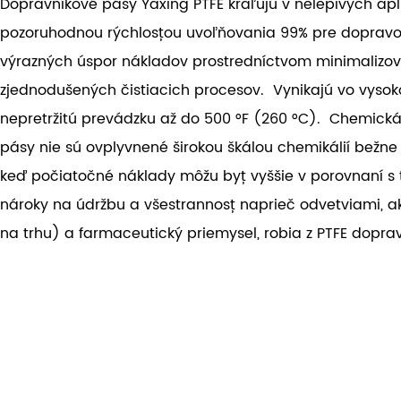
Dopravníkové pásy Yaxing PTFE kraľujú v nelepivých ap
pozoruhodnou rýchlosťou uvoľňovania 99% pre dopravo
výrazných úspor nákladov prostredníctvom minimalizo
zjednodušených čistiacich procesov. Vynikajú vo vysok
nepretržitú prevádzku až do 500 °F (260 °C). Chemická
pásy nie sú ovplyvnené širokou škálou chemikálií bežne
keď počiatočné náklady môžu byť vyššie v porovnaní s t
nároky na údržbu a všestrannosť naprieč odvetviami, ak
na trhu) a farmaceutický priemysel, robia z PTFE dopra