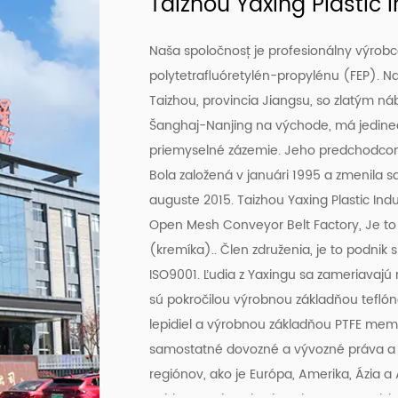
Taizhou Yaxing Plastic I
Naša spoločnosť je profesionálny výrobc
polytetrafluóretylén-propylénu (FEP). N
Taizhou, provincia Jiangsu, so zlatým n
Šanghaj-Nanjing na východe, má jedine
priemyselné zázemie. Jeho predchodcom b
Bola založená v januári 1995 a zmenila sa 
auguste 2015. Taizhou Yaxing Plastic Indus
Open Mesh Conveyor Belt Factory
, Je t
(kremíka).. Člen združenia, je to podnik 
ISO9001. Ľudia z Yaxingu sa zameriavajú 
sú pokročilou výrobnou základňou teflón
lepidiel a výrobnou základňou PTFE mem
samostatné dovozné a vývozné práva a j
regiónov, ako je Európa, Amerika, Ázia a A