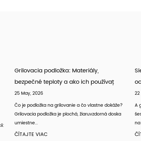
architektonické membránové materiály zí
vzoru.
Sieťovaná taška na grilovanie: Nerezová
ť
oceľ pre úspech malých jedál
22 May, 2026
káže?
A grilovacie vrece z nerezovej ocele s 3 mm
oska
šesťhrannými otvormi je jediný najúčinnejší nástroj
na gril...
ČÍTAJTE VIAC