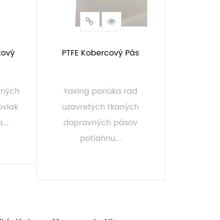
ťový
PTFE Kobercový Pás
vných
Yaxing ponúka rad
ovlak
uzavretých tkaných
...
dopravných pásov
potiahnu...
PREČÍTAJTE SI VIAC