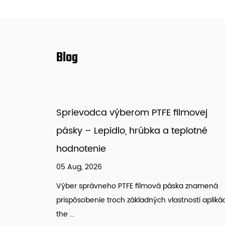
Blog
lmovej
Grilovacia podložka: Materiály,
eplotné
bezpečné teploty a ako ich používa
25 May, 2026
Čo je podložka na grilovanie a čo vlastne do
Grilovacia podložka je plochá, žiaruvzdorná d
ka znamená
umiestne...
ností aplikácii:
ČÍTAJTE VIAC