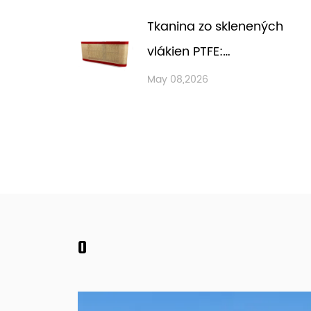
uvoľnenie
Tkanina zo sklenených
vlákien PTFE:
Sprievodca nelepivým
May 08,2026
výkonom pri vysokej
teplote
O