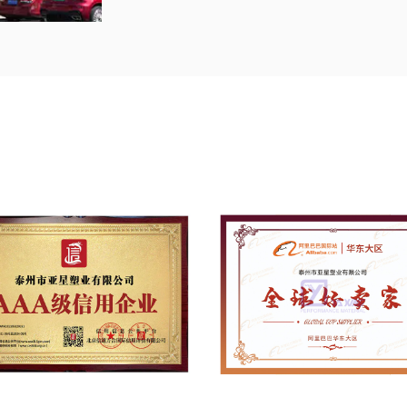
Taizhou Yaxing Plastic Industry Co., Ltd. 
dopravných pásov
, V súčasnosti, Spol
a sušenie PTFE tkaninou zo sklenených vl
nemecké vysoko presné zariadenia na rez
širokou šírkou Dornier. Ľudia z Yaxingu 
samostatnom vývoji množstva produktov, 
vysoko presné fólie, Teflónové (PTFE)
teflónové (PTFE) mriežkové dopravníkov
bezšvíková páska pre lepiace stroje at
oblastiach.
Od založenia Yaxingu, spoločnosť získal
Patentovú cenu za úžitkový vzor, High-tec
čestné tituly ako „známa značka, súkrom
dôveryhodný podnik, a finančný systém A
systému manažérstva kvality ISO9001 na 
vyvinutý ultra-vysoko presný PTFE film